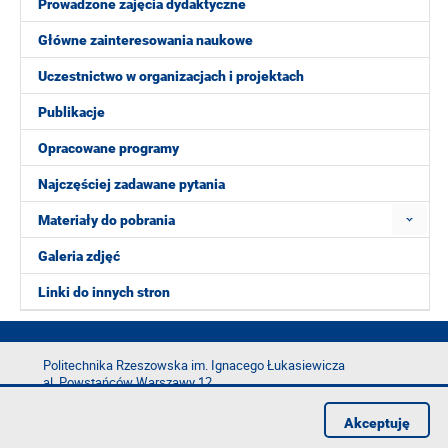
Prowadzone zajęcia dydaktyczne
Główne zainteresowania naukowe
Uczestnictwo w organizacjach i projektach
Publikacje
Opracowane programy
Najczęściej zadawane pytania
Materiały do pobrania
Galeria zdjęć
Linki do innych stron
Politechnika Rzeszowska im. Ignacego Łukasiewicza
al. Powstańców Warszawy 12
35-029 Rzeszów
Akceptuję
tel.: +48 17 865 11 00