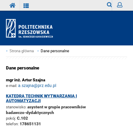
Wyszukiwark
Zaloguj
Strona główna
Dane personalne
Dane personalne
mgr inż. Artur Szajna
a.szajna@prz.edu.pl
e-mail:
KATEDRA TECHNIK WYTWARZANIA I
AUTOMATYZACJI
stanowisko:
asystent w grupie pracowników
badawczo-dydaktycznych
pokój:
C.102
telefon:
178651131